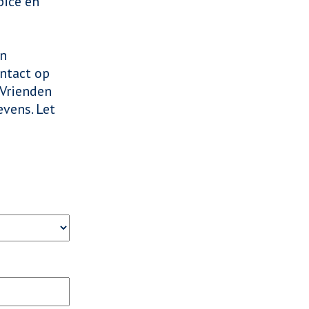
pice en
en
ntact op
 Vrienden
vens. Let