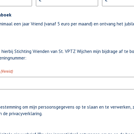
mboek
inimaal een jaar Vriend (vanaf 5 euro per maand) en ontvang het jub
g hierbij Stichting Vrienden van St. VPTZ Wijchen mijn bijdrage af te 
keningnummer:
(Vereist)
toestemming om mijn persoonsgegevens op te slaan en te verwerken, z
in de
privacyverklaring
.