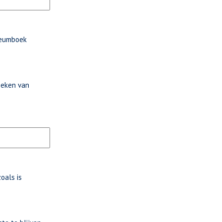
ileumboek
boeken van
oals is