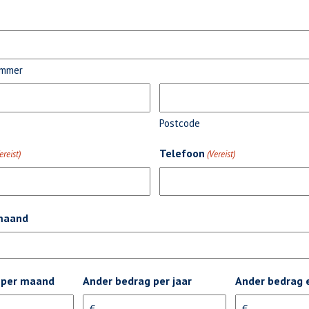
ummer
Postcode
Telefoon
ereist)
(Vereist)
 maand
 per maand
Ander bedrag per jaar
Ander bedrag 