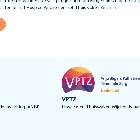
 digitale nieuwsbrief "De vier jaargetijden" ontvangen om zo op de hoo
iteiten bij het Hospice Wijchen en het Thuiswaken Wijchen!
VPTZ
 instelling (ANBI).
Hospice en Thuiswaken Wijchen is aa