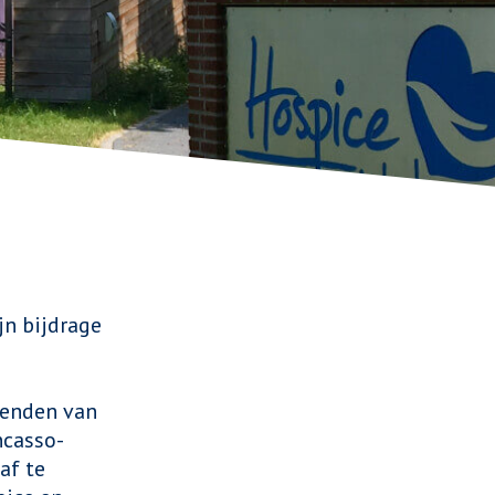
jn bijdrage
ienden van
ncasso-
af te