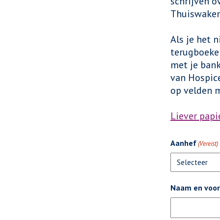
schrijven o
Thuiswaken
Als je het 
terugboeken
met je bank
van Hospic
op velden me
Liever papi
Aanhef
(Vereist)
Naam en voor